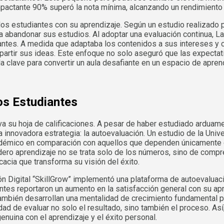
 impactante 90% superó la nota mínima, alcanzando un rendimient
os estudiantes con su aprendizaje. Según un estudio realizado p
a abandonar sus estudios. Al adoptar una evaluación continua, 
diantes. A medida que adaptaba los contenidos a sus intereses y
partir sus ideas. Este enfoque no solo aseguró que las expecta
 la clave para convertir un aula desafiante en un espacio de apr
os Estudiantes
rva su hoja de calificaciones. A pesar de haber estudiado arduam
na innovadora estrategia: la autoevaluación. Un estudio de la Uni
démico en comparación con aquellos que dependen únicamente de
adero aprendizaje no se trata solo de los números, sino de comp
cacia que transforma su visión del éxito.
ón Digital “SkillGrow” implementó una plataforma de autoevaluac
ntes reportaron un aumento en la satisfacción general con su apr
ambién desarrollan una mentalidad de crecimiento fundamental pa
ad de evaluar no solo el resultado, sino también el proceso. Así,
uina con el aprendizaje y el éxito personal.