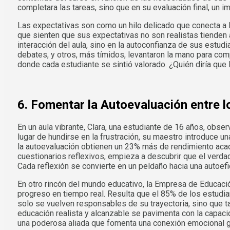
completara las tareas, sino que en su evaluación final, un
Las expectativas son como un hilo delicado que conecta a l
que sienten que sus expectativas no son realistas tienden 
interacción del aula, sino en la autoconfianza de sus estu
debates, y otros, más tímidos, levantaron la mano para com
donde cada estudiante se sintió valorado. ¿Quién diría que
6. Fomentar la Autoevaluación entre l
En un aula vibrante, Clara, una estudiante de 16 años, obse
lugar de hundirse en la frustración, su maestro introduce u
la autoevaluación obtienen un 23% más de rendimiento aca
cuestionarios reflexivos, empieza a descubrir que el verd
Cada reflexión se convierte en un peldaño hacia una autoefi
En otro rincón del mundo educativo, la Empresa de Educaci
progreso en tiempo real. Resulta que el 85% de los estudia
solo se vuelven responsables de su trayectoria, sino que t
educación realista y alcanzable se pavimenta con la capacid
una poderosa aliada que fomenta una conexión emocional gen