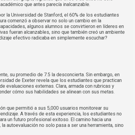
o académico que antes parecía inalcanzable.
or la Universidad de Stanford, el 60% de los estudiantes
Laura comenzó a observar no solo un cambio en la
 capacidades, algunos alumnos se convirtieron en líderes en
tivas fueran alcanzables, sino que también creó un ambiente
endizaje efectivo radicaba en simplemente escuchar?
ente, su promedio de 7.5 la desconcierta. Sin embargo, en
versidad de Exeter revela que los estudiantes que practican
 evaluaciones externas. Clara, armada con rubricas y
render cómo sus habilidades se alinean con sus metas.
ión que permitió a sus 5,000 usuarios monitorear su
endizaje. A través de esta experiencia, los estudiantes no
ra un futuro profesional exitoso. El camino hacia una
 la autoevaluación no solo pasa a ser una herramienta, sino