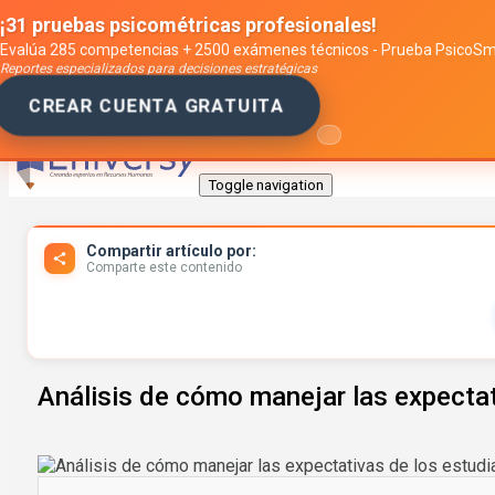
¡31 pruebas psicométricas profesionales!
Evalúa 285 competencias + 2500 exámenes técnicos - Prueba PsicoS
Reportes especializados para decisiones estratégicas
CREAR CUENTA GRATUITA
Toggle navigation
Compartir artículo por:
Comparte este contenido
Análisis de cómo manejar las expectati