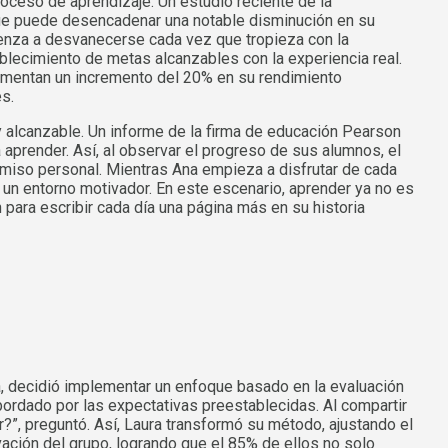
oceso de aprendizaje. Un estudio reciente de la
 que puede desencadenar una notable disminución en su
ienza a desvanecerse cada vez que tropieza con la
lecimiento de metas alcanzables con la experiencia real.
rimentan un incremento del 20% en su rendimiento
s.
 alcanzable. Un informe de la firma de educación Pearson
 aprender. Así, al observar el progreso de sus alumnos, el
romiso personal. Mientras Ana empieza a disfrutar de cada
e un entorno motivador. En este escenario, aprender ya no es
 para escribir cada día una página más en su historia
a, decidió implementar un enfoque basado en la evaluación
ordado por las expectativas preestablecidas. Al compartir
?”, preguntó. Así, Laura transformó su método, ajustando el
ción del grupo, logrando que el 85% de ellos no solo