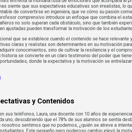
iantes enfrenta la montaña rusa de emociones que acompaña al pr
nas siente que sus expectativas educativas son irrealistas, lo
antable de convertirse en ingeniera, que ve cómo su pasión com
profesor comprensivo introduce un enfoque que combina el estab
pañeros no solo superan cada obstáculo, sino que también expe
en ajustadas pueden transformar la motivación de los estudiante
cional que se establece cuando el contenido se hace relevante y
ivas claras y realistas son determinantes en su motivación para
dquirir conocimientos, sino de cultivar la resiliencia y el comp
historia se convierte en un claro testimonio del poder que tien
ortunidades, donde la expectativa y la motivación se entrelazan
pectativas y Contenidos
en sus teléfonos, Laura, una docente con 10 años de experienci
da uno, descubriendo que el 78% de sus alumnos se sentía desb
de nosotros sentimos que no podemos, ¿quién se atreve a intentar
estudiantes. Este pequeño pero poderoso cambio elevó la motiva