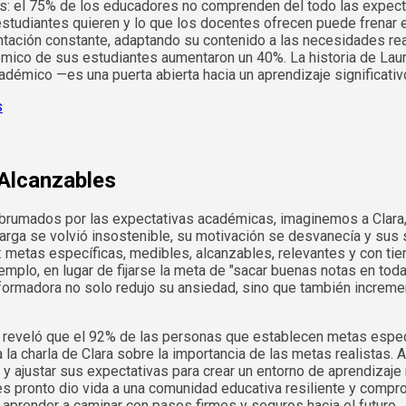
s: el 75% de los educadores no comprenden del todo las expecta
studiantes quieren y lo que los docentes ofrecen puede frenar el
ntación constante, adaptando su contenido a las necesidades r
démico de sus estudiantes aumentaron un 40%. La historia de Lau
adémico —es una puerta abierta hacia un aprendizaje significativ
 Alcanzables
rumados por las expectativas académicas, imaginemos a Clara, 
arga se volvió insostenible, su motivación se desvanecía y sus
": metas específicas, medibles, alcanzables, relevantes y con 
lo, en lugar de fijarse la meta de "sacar buenas notas en toda
nsformadora no solo redujo su ansiedad, sino que también increm
a reveló que el 92% de las personas que establecen metas especí
a charla de Clara sobre la importancia de las metas realistas. A
 y ajustar sus expectativas para crear un entorno de aprendizaje
les pronto dio vida a una comunidad educativa resiliente y compro
es aprender a caminar con pasos firmes y seguros hacia el futuro.