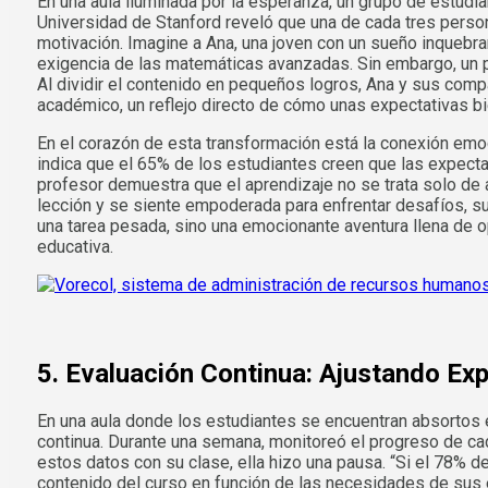
En una aula iluminada por la esperanza, un grupo de estud
Universidad de Stanford reveló que una de cada tres perso
motivación. Imagine a Ana, una joven con un sueño inquebr
exigencia de las matemáticas avanzadas. Sin embargo, un 
Al dividir el contenido en pequeños logros, Ana y sus com
académico, un reflejo directo de cómo unas expectativas bi
En el corazón de esta transformación está la conexión emo
indica que el 65% de los estudiantes creen que las expectat
profesor demuestra que el aprendizaje no se trata solo de a
lección y se siente empoderada para enfrentar desafíos, su 
una tarea pesada, sino una emocionante aventura llena de op
educativa.
5. Evaluación Continua: Ajustando Ex
En una aula donde los estudiantes se encuentran absortos 
continua. Durante una semana, monitoreó el progreso de ca
estos datos con su clase, ella hizo una pausa. “Si el 78% 
contenido del curso en función de las necesidades de sus 