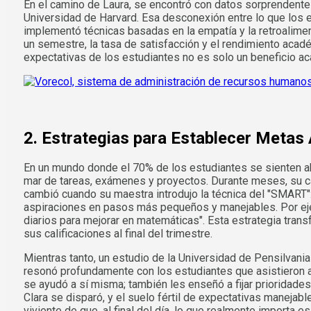
En el camino de Laura, se encontró con datos sorprendente
Universidad de Harvard. Esa desconexión entre lo que los e
implementó técnicas basadas en la empatía y la retroalime
un semestre, la tasa de satisfacción y el rendimiento aca
expectativas de los estudiantes no es solo un beneficio ac
2. Estrategias para Establecer Metas
En un mundo donde el 70% de los estudiantes se sienten ab
mar de tareas, exámenes y proyectos. Durante meses, su c
cambió cuando su maestra introdujo la técnica del "SMART
aspiraciones en pasos más pequeños y manejables. Por ejemp
diarios para mejorar en matemáticas". Esta estrategia tra
sus calificaciones al final del trimestre.
Mientras tanto, un estudio de la Universidad de Pensilvani
resonó profundamente con los estudiantes que asistieron a l
se ayudó a sí misma; también les enseñó a fijar prioridades
Clara se disparó, y el suelo fértil de expectativas manejab
viviente de que, al final del día, lo que realmente importa 