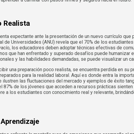
 Realista
ienta expectante ante la presentación de un nuevo currículo que 
nal de Universidades (ANU) revela que el 70% de los estudiante
 vacío, los educadores deben adoptar técnicas efectivas de comu
umnos que han enfrentado y superado desafíos puede humanizar e
ionales y las habilidades demandadas, se puede visualizar un cam
cibir una preparación poco realista, se encuentra perdida en su p
parados para la realidad laboral. Aquí es donde entra la import
ilustren las fluctuaciones del mercado y ejemplos de éxito tang
el 87% de los jóvenes que acceden a recursos prácticas sienten
 a los estudiantes con conocimiento real y relevante, brindándo
l Aprendizaje