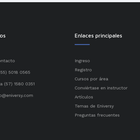
os
Enlaces principales
ontacto
Ingreso
Registro
(55) 5018 0565
Cursos por área
a (57) 1580 0351
Conviértase en instructor
o@eniversy.com
Artículos
Temas de Eniversy
Preguntas frecuentes