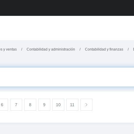
es y ventas
Contabilidad y administración
Contabilidad y finanzas
6
7
8
9
10
11