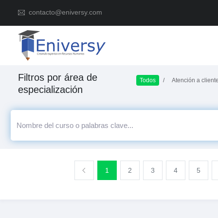
contacto@eniversy.com
Filtros por área de
Todos
Atención a client
especialización
1
2
3
4
5