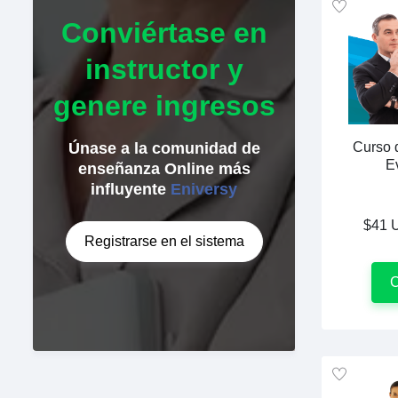
Conviértase en
instructor y
genere ingresos
Curso 
Únase a la comunidad de
E
enseñanza Online más
influyente
Eniversy
$41 
Registrarse en el sistema