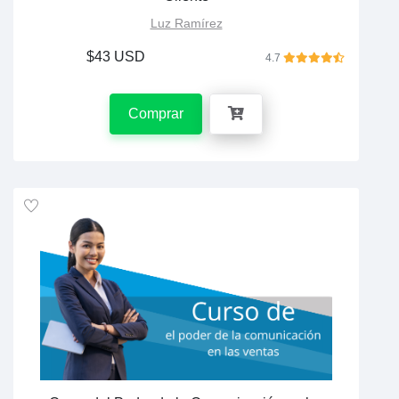
Luz Ramírez
$43 USD
4.7
Comprar